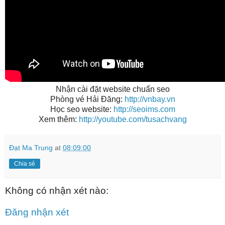
Nhận cài đặt website chuẩn seo
Phòng vé Hải Đăng:
http://vnbay.vn
Học seo website:
http://seoims.com
Xem thêm:
http://youtube.com/tusachvang
Đạt Ma Trung
at
08:09:00
Chia sẻ
Không có nhận xét nào:
Đăng nhận xét