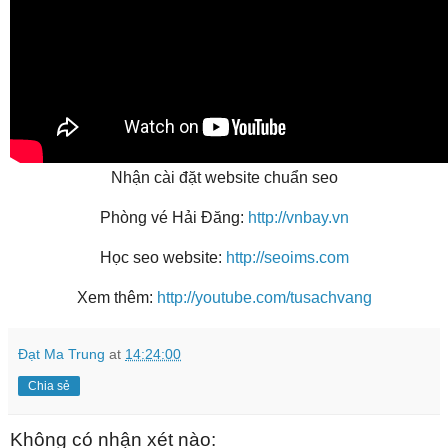
Nhận cài đặt website chuẩn seo
Phòng vé Hải Đăng:
http://vnbay.vn
Học seo website:
http://seoims.com
Xem thêm:
http://youtube.com/tusachvang
Đạt Ma Trung
at
14:24:00
Chia sẻ
Không có nhận xét nào: