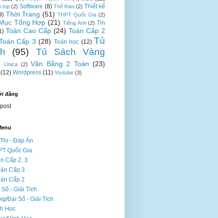
Software
(8)
Thiết kế
n top
(2)
Thể thao
(2)
Thời Trang
(51)
9)
THPT Quốc Gia
(2)
Mục Tổng Hợp
(21)
Tin
Tiếng Anh
(2)
Toán Cao Cấp
(24)
Toán Cấp 2
1)
Tủ
Toán Cấp 3
(28)
Toán học
(12)
h
(95)
Tủ Sách Vàng
Văn Bằng 2 Toán
(23)
Unica
(2)
(12)
Wordpress
(11)
Youtube
(3)
ới đăng
tpost
Menu
Thi - Đáp Án
PT Quốc Gia
n Cấp 2, 3
oán Cấp 3
oán Cấp 2
 Số - Giải Tích
ig/Đại Số - Giải Tích
nh Học