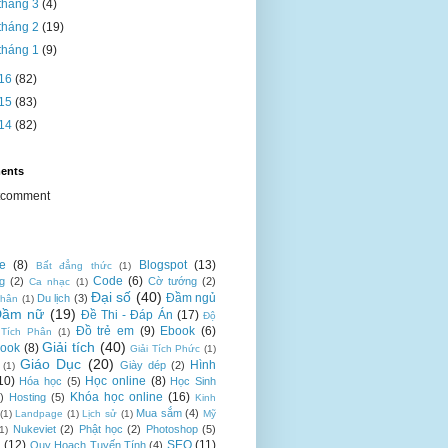
tháng 3
(4)
tháng 2
(19)
tháng 1
(9)
16
(82)
15
(83)
14
(82)
ents
tcomment
te
(8)
Blogspot
(13)
Bất đẳng thức
(1)
Code
(6)
g
(2)
Cờ tướng
(2)
Ca nhạc
(1)
Đại số
(40)
Đầm ngủ
Du lịch
(3)
nhân
(1)
Đầm nữ
(19)
Đề Thi - Đáp Án
(17)
Độ
Đồ trẻ em
(9)
Ebook
(6)
 Tích Phân
(1)
Giải tích
(40)
ook
(8)
Giải Tích Phức
(1)
Giáo Dục
(20)
Hình
Giày dép
(2)
(1)
10)
Học online
(8)
Hóa học
(5)
Học Sinh
Khóa học online
(16)
)
Hosting
(5)
Kinh
Mua sắm
(4)
(1)
Landpage
(1)
Lịch sử
(1)
Mỹ
Nukeviet
(2)
Phật học
(2)
Photoshop
(5)
(1)
n
(12)
SEO
(11)
Quy Hoạch Tuyến Tính
(4)