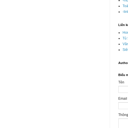
-mb
Toá
-li
Liên k
Ho
Tủ
Văn
Siê
Autho
Biểu m
Tên
Email
Thôn