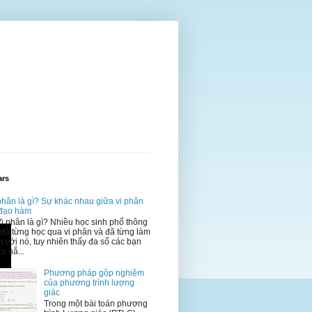
ars
phân là gì? Sự khác nhau giữa vi phân
 đạo hàm
Vi phân là gì? Nhiều học sinh phổ thông
 đã từng học qua vi phân và đã từng làm
n với nó, tuy nhiên thấy đa số các bạn
a nắ...
Phương pháp gộp nghiệm
của phương trình lượng
giác
Trong một bài toán phương