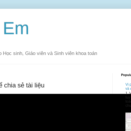
à Em
 Học sinh, Giáo viên và Sinh viên khoa toán
Popul
 chia sẻ tài liệu
Vi 
và
1. 
tuy
toá
chư