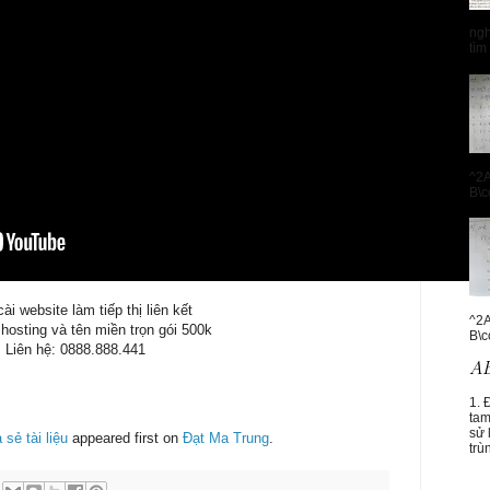
ngh
tìm
^2A
B\c
ài website làm tiếp thị liên kết
^2A
osting và tên miền trọn gói 500k
B\c
Liên hệ: 0888.888.441
1. 
tam
sử 
 sẻ tài liệu
appeared first on
Đạt Ma Trung
.
trù