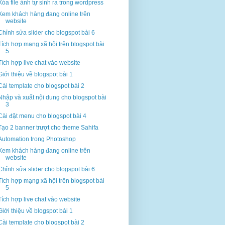
Xóa file ảnh tự sinh ra trong wordpress
Xem khách hàng đang online trên
website
Chỉnh sửa slider cho blogspot bài 6
Tích hợp mạng xã hội trên blogspot bài
5
Tích hợp live chat vào website
Giới thiệu về blogspot bài 1
Cài template cho blogspot bài 2
Nhập và xuất nội dung cho blogspot bài
3
Cài đặt menu cho blogspot bài 4
Tạo 2 banner trượt cho theme Sahifa
Automation trong Photoshop
Xem khách hàng đang online trên
website
Chỉnh sửa slider cho blogspot bài 6
Tích hợp mạng xã hội trên blogspot bài
5
Tích hợp live chat vào website
Giới thiệu về blogspot bài 1
Cài template cho blogspot bài 2