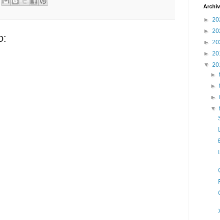
Archi
►
20
►
20
o:
►
20
►
20
▼
20
►
►
►
▼