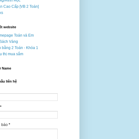
ig/Hình Học
n Cao Cấp [VB 2 Toán]
nks
ết website
mepage Toán và Em
 Sách Vàng
 bằng 2 Toán - Khóa 1
u thị mua sắm
r Name
ẫu liên hệ
*
g báo
*