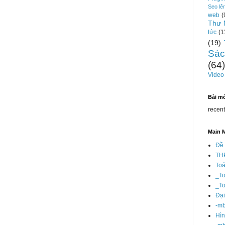
Seo lê
web
(
Thư 
tức
(1
(19)
Sác
(64)
Video
Bài m
recen
Main 
Đề 
TH
Toá
_T
_T
Đại
-mb
Hì