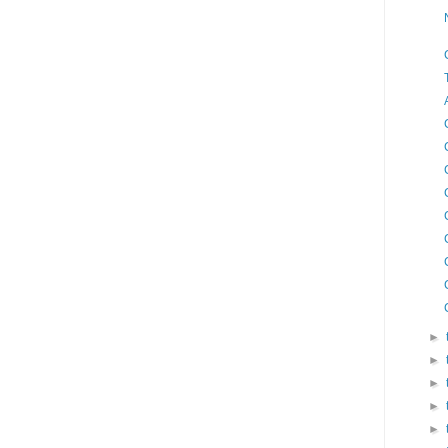
►
►
►
►
►