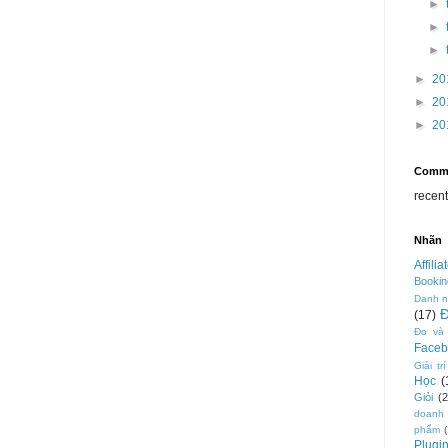
►
►
►
►
20
►
20
►
20
Comm
recen
Nhãn
Affilia
Bookin
Danh 
(17)
Đo và
Faceb
Giải trí
Học
(
Giỏi
(2
doanh
phẩm
Plugi