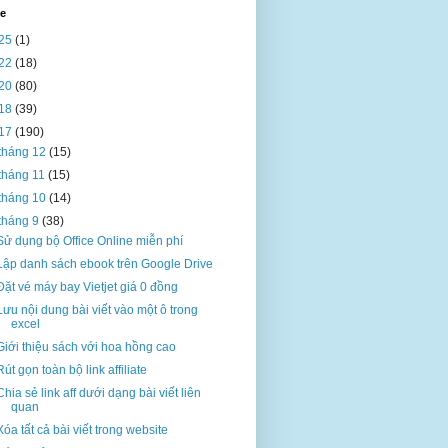
ve
25
(1)
22
(18)
20
(80)
18
(39)
17
(190)
tháng 12
(15)
tháng 11
(15)
tháng 10
(14)
tháng 9
(38)
Sử dụng bộ Office Online miễn phí
Lập danh sách ebook trên Google Drive
Đặt vé máy bay Vietjet giá 0 đồng
Lưu nội dung bài viết vào một ô trong
excel
Giới thiệu sách với hoa hồng cao
Rút gọn toàn bộ link affiliate
Chia sẻ link aff dưới dạng bài viết liên
quan
Xóa tất cả bài viết trong website