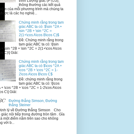
trình Lượng giác (PTLG),
thông thường các kết quả
iệm của mỗi phương trình mà chúng ta
 được là các họ nghiệ...
Chứng minh rằng trong tam
giác ABC ta có: $\sin ^2A +
\sin ^2B + \sin ^2C =
2(1+\cos A\cos B\cos C)$
Đề: Chứng minh rằng trong
tam giác ABC ta có: \[\sin
 + \sin ^2B + \sin ^2C = 2(1+\cos A\cos
os C)\] Giải:
Chứng minh rằng trong tam
giác ABC ta có $\cos ^2A +
\cos ^2B + \cos ^2C = 1-
2\cos A\cos B\cos C$
Đề: chứng minh rằng trong
tam giác ABC ta có: \[\cos
 + \cos ^2B + \cos ^2C = 1-2\cos A\cos
os C\] Giải:
Đường thẳng Simson, Đường
thẳng Steiner
Định lý về Đường thẳng Simson Cho
 giác nội tiếp trong đường tròn tâm . Gỉa
là một điểm nằm trên sao cho không
ng với b...