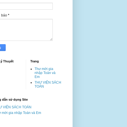
g báo
*
Lý Thuyết
Trang
Thư mời gia
nhập Toán và
Em
THƯ VIỆN SÁCH
TOÁN
 dẫn sử dụng Site
Ư VIỆN SÁCH TOÁN
 mời gia nhập Toán và Em