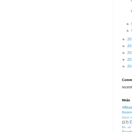
►
►
►
20
►
20
►
20
►
20
►
20
Comm
recen
Nhãn
Affilia
Bookin
Danh 
(17)
Đo và