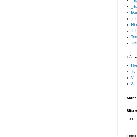
_T
_T
Đại
-mb
Hì
-mb
Toá
-li
Liên k
Ho
Tủ
Văn
Siê
Autho
Biểu m
Tên
Email