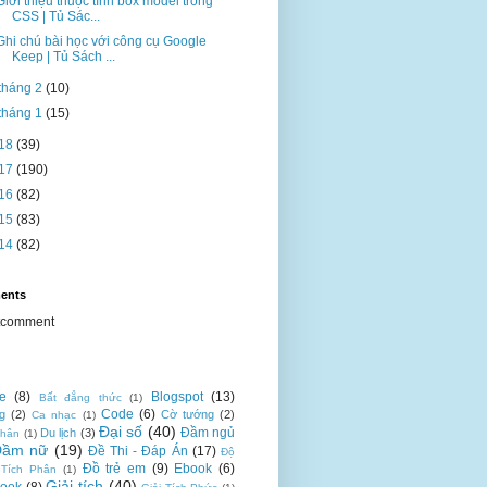
Giới thiệu thuộc tính box model trong
CSS | Tủ Sác...
Ghi chú bài học với công cụ Google
Keep | Tủ Sách ...
tháng 2
(10)
tháng 1
(15)
18
(39)
17
(190)
16
(82)
15
(83)
14
(82)
ents
tcomment
te
(8)
Blogspot
(13)
Bất đẳng thức
(1)
Code
(6)
g
(2)
Cờ tướng
(2)
Ca nhạc
(1)
Đại số
(40)
Đầm ngủ
Du lịch
(3)
nhân
(1)
Đầm nữ
(19)
Đề Thi - Đáp Án
(17)
Độ
Đồ trẻ em
(9)
Ebook
(6)
 Tích Phân
(1)
Giải tích
(40)