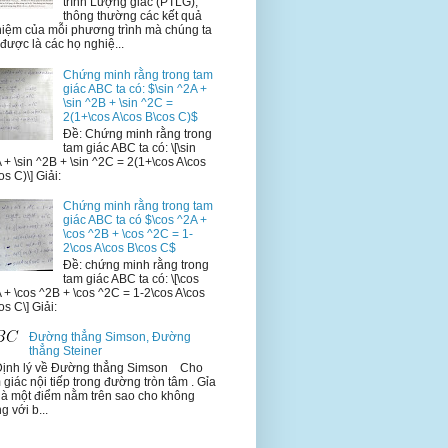
trình Lượng giác (PTLG),
thông thường các kết quả
iệm của mỗi phương trình mà chúng ta
 được là các họ nghiệ...
Chứng minh rằng trong tam
giác ABC ta có: $\sin ^2A +
\sin ^2B + \sin ^2C =
2(1+\cos A\cos B\cos C)$
Đề: Chứng minh rằng trong
tam giác ABC ta có: \[\sin
 + \sin ^2B + \sin ^2C = 2(1+\cos A\cos
os C)\] Giải:
Chứng minh rằng trong tam
giác ABC ta có $\cos ^2A +
\cos ^2B + \cos ^2C = 1-
2\cos A\cos B\cos C$
Đề: chứng minh rằng trong
tam giác ABC ta có: \[\cos
 + \cos ^2B + \cos ^2C = 1-2\cos A\cos
os C\] Giải:
Đường thẳng Simson, Đường
thẳng Steiner
Định lý về Đường thẳng Simson Cho
 giác nội tiếp trong đường tròn tâm . Gỉa
là một điểm nằm trên sao cho không
ng với b...