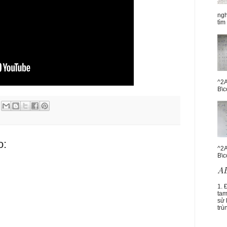
ngh
tìm
^2A
B\c
o:
^2A
B\c
1. 
tam
sử 
trù