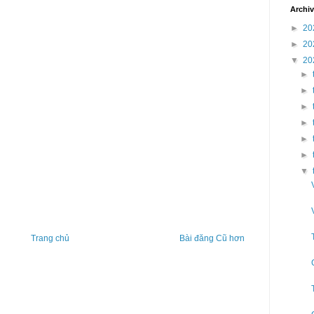
Archi
►
20
►
20
▼
20
►
►
►
►
►
►
▼
Trang chủ
Bài đăng Cũ hơn