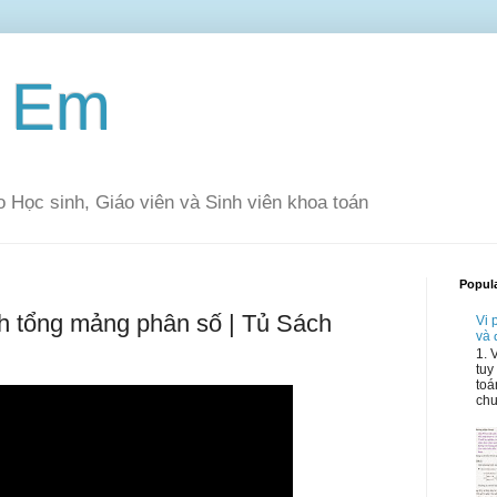
à Em
 Học sinh, Giáo viên và Sinh viên khoa toán
Popul
nh tổng mảng phân số | Tủ Sách
Vi 
và
1. 
tuy
toá
chư