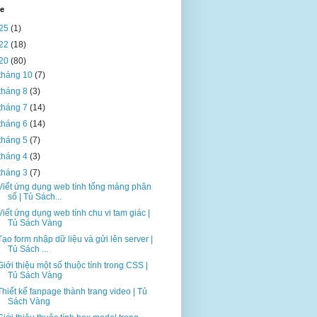
ve
25
(1)
22
(18)
20
(80)
tháng 10
(7)
tháng 8
(3)
tháng 7
(14)
tháng 6
(14)
tháng 5
(7)
tháng 4
(3)
tháng 3
(7)
Viết ứng dụng web tính tổng mảng phân
số | Tủ Sách...
Viết ứng dụng web tính chu vi tam giác |
Tủ Sách Vàng
Tạo form nhập dữ liệu và gửi lên server |
Tủ Sách ...
Giới thiệu một số thuộc tính trong CSS |
Tủ Sách Vàng
Thiết kế fanpage thành trang video | Tủ
Sách Vàng