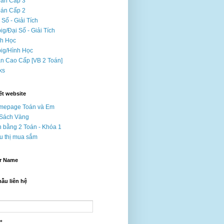
oán Cấp 3
oán Cấp 2
 Số - Giải Tích
ig/Đại Số - Giải Tích
nh Học
ig/Hình Học
n Cao Cấp [VB 2 Toán]
nks
ết website
mepage Toán và Em
 Sách Vàng
 bằng 2 Toán - Khóa 1
u thị mua sắm
r Name
ẫu liên hệ
*