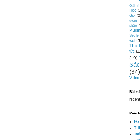
Faceb
Giải trí
Học
(
Giỏi
(2
doanh
phẩm
Plugi
Seo lê
web
(
Thư 
tức
(1
(19)
Sác
(64)
Video
Bài m
recen
Main 
Đề 
TH
Toá