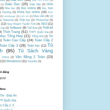
ook
(8)
Giải Tích Phức
(1)
Giáo Dục
(20)
Hình
Giày dép
(2)
(1)
10)
Học online
(8)
Hóa học
(5)
Học Sinh
Khóa học online
(16)
)
Hosting
(5)
Kinh
Mua sắm
(4)
(1)
Landpage
(1)
Lịch sử
(1)
Mỹ
Nukeviet
(2)
Phật học
(2)
Photoshop
(5)
(1)
n
(12)
SEO
(11)
Quy Hoạch Tuyến Tính
(4)
Software
(8)
Thiết kế
n top
(2)
Thể thao
(2)
Thời Trang
(51)
9)
THPT Quốc Gia
(2)
Mục Tổng Hợp
(21)
Tin
Tiếng Anh
(2)
Toán Cao Cấp
(24)
Toán Cấp 2
1)
Tủ
Toán Cấp 3
(28)
Toán học
(12)
h
(95)
Tủ Sách Vàng
Văn Bằng 2 Toán
(23)
Unica
(2)
(12)
Wordpress
(11)
Youtube
(3)
ới đăng
tpost
Menu
Thi - Đáp Án
PT Quốc Gia
n Cấp 2, 3