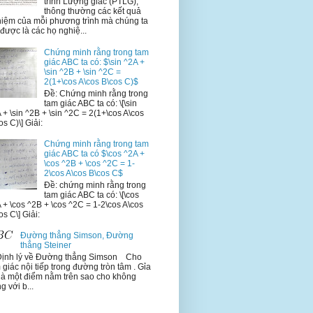
trình Lượng giác (PTLG),
thông thường các kết quả
iệm của mỗi phương trình mà chúng ta
 được là các họ nghiệ...
Chứng minh rằng trong tam
giác ABC ta có: $\sin ^2A +
\sin ^2B + \sin ^2C =
2(1+\cos A\cos B\cos C)$
Đề: Chứng minh rằng trong
tam giác ABC ta có: \[\sin
 + \sin ^2B + \sin ^2C = 2(1+\cos A\cos
os C)\] Giải:
Chứng minh rằng trong tam
giác ABC ta có $\cos ^2A +
\cos ^2B + \cos ^2C = 1-
2\cos A\cos B\cos C$
Đề: chứng minh rằng trong
tam giác ABC ta có: \[\cos
 + \cos ^2B + \cos ^2C = 1-2\cos A\cos
os C\] Giải:
Đường thẳng Simson, Đường
thẳng Steiner
Định lý về Đường thẳng Simson Cho
 giác nội tiếp trong đường tròn tâm . Gỉa
là một điểm nằm trên sao cho không
ng với b...