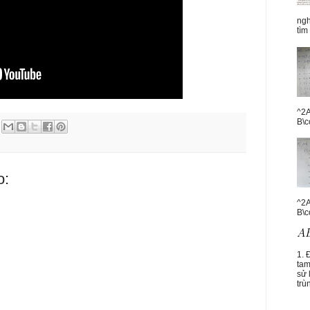
ngh
tìm
^2A
B\c
o:
^2A
B\c
1. 
tam
sử 
trù