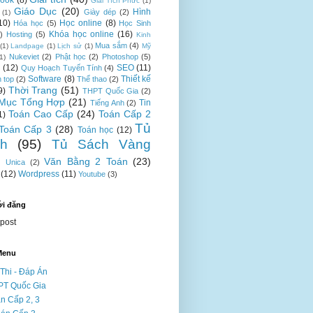
ook
(8)
Giải Tích Phức
(1)
Giáo Dục
(20)
Hình
Giày dép
(2)
(1)
10)
Học online
(8)
Hóa học
(5)
Học Sinh
Khóa học online
(16)
)
Hosting
(5)
Kinh
Mua sắm
(4)
(1)
Landpage
(1)
Lịch sử
(1)
Mỹ
Nukeviet
(2)
Phật học
(2)
Photoshop
(5)
(1)
n
(12)
SEO
(11)
Quy Hoạch Tuyến Tính
(4)
Software
(8)
Thiết kế
n top
(2)
Thể thao
(2)
Thời Trang
(51)
9)
THPT Quốc Gia
(2)
Mục Tổng Hợp
(21)
Tin
Tiếng Anh
(2)
Toán Cao Cấp
(24)
Toán Cấp 2
1)
Tủ
Toán Cấp 3
(28)
Toán học
(12)
h
(95)
Tủ Sách Vàng
Văn Bằng 2 Toán
(23)
Unica
(2)
(12)
Wordpress
(11)
Youtube
(3)
ới đăng
tpost
Menu
Thi - Đáp Án
PT Quốc Gia
n Cấp 2, 3