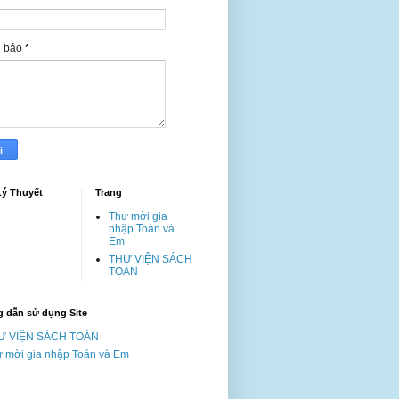
g báo
*
Lý Thuyết
Trang
Thư mời gia
nhập Toán và
Em
THƯ VIỆN SÁCH
TOÁN
 dẫn sử dụng Site
Ư VIỆN SÁCH TOÁN
 mời gia nhập Toán và Em