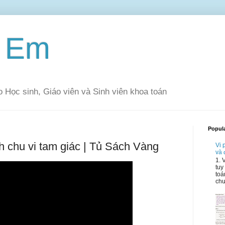
à Em
 Học sinh, Giáo viên và Sinh viên khoa toán
Popul
h chu vi tam giác | Tủ Sách Vàng
Vi 
và
1. 
tuy
toá
chư