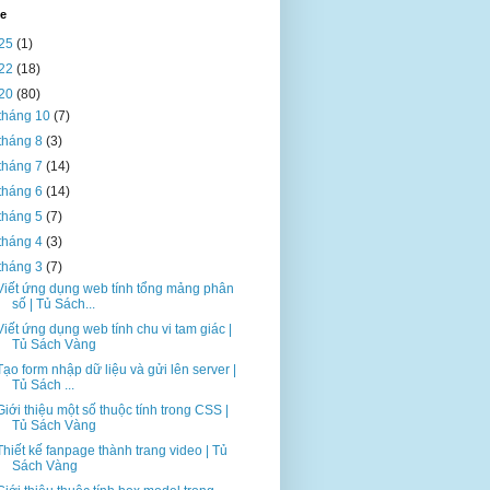
ve
25
(1)
22
(18)
20
(80)
tháng 10
(7)
tháng 8
(3)
tháng 7
(14)
tháng 6
(14)
tháng 5
(7)
tháng 4
(3)
tháng 3
(7)
Viết ứng dụng web tính tổng mảng phân
số | Tủ Sách...
Viết ứng dụng web tính chu vi tam giác |
Tủ Sách Vàng
Tạo form nhập dữ liệu và gửi lên server |
Tủ Sách ...
Giới thiệu một số thuộc tính trong CSS |
Tủ Sách Vàng
Thiết kế fanpage thành trang video | Tủ
Sách Vàng