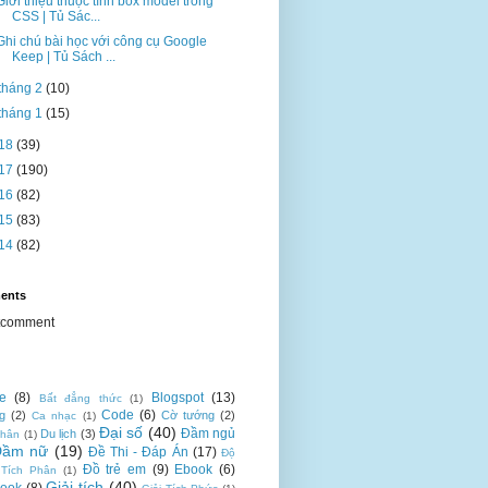
Giới thiệu thuộc tính box model trong
CSS | Tủ Sác...
Ghi chú bài học với công cụ Google
Keep | Tủ Sách ...
tháng 2
(10)
tháng 1
(15)
18
(39)
17
(190)
16
(82)
15
(83)
14
(82)
ents
tcomment
te
(8)
Blogspot
(13)
Bất đẳng thức
(1)
Code
(6)
g
(2)
Cờ tướng
(2)
Ca nhạc
(1)
Đại số
(40)
Đầm ngủ
Du lịch
(3)
nhân
(1)
Đầm nữ
(19)
Đề Thi - Đáp Án
(17)
Độ
Đồ trẻ em
(9)
Ebook
(6)
 Tích Phân
(1)
Giải tích
(40)