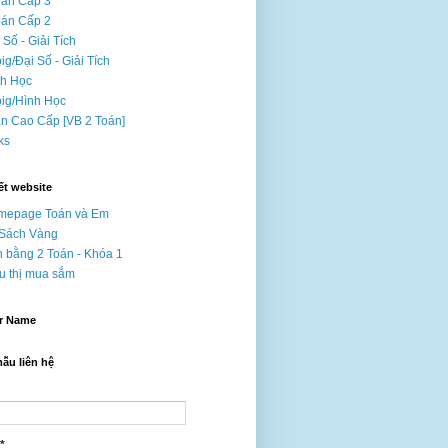
oán Cấp 3
oán Cấp 2
 Số - Giải Tích
ig/Đại Số - Giải Tích
nh Học
ig/Hình Học
n Cao Cấp [VB 2 Toán]
nks
ết website
mepage Toán và Em
 Sách Vàng
 bằng 2 Toán - Khóa 1
u thị mua sắm
r Name
ẫu liên hệ
*