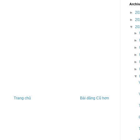
Archi
►
20
►
20
▼
20
►
►
►
►
►
►
▼
Trang chủ
Bài đăng Cũ hơn