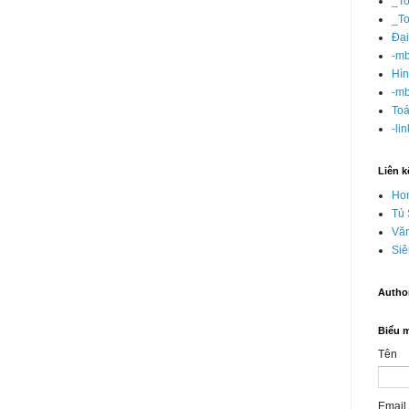
_T
_T
Đại
-mb
Hì
-mb
Toá
-li
Liên k
Ho
Tủ
Văn
Siê
Autho
Biểu m
Tên
Email