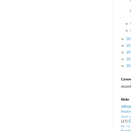
►
►
►
20
►
20
►
20
►
20
►
20
Comm
recen
Nhãn
Affilia
Bookin
Danh 
(17)
Đo và