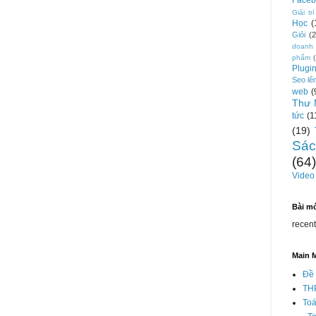
Faceb
Giải trí
Học
(
Giỏi
(2
doanh
phẩm
Plugi
Seo lê
web
(
Thư 
tức
(1
(19)
Sác
(64)
Video
Bài m
recen
Main 
Đề 
TH
Toá