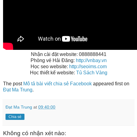
Nhận cài đặt website: 0888888441
Phòng vé Hải Đăng:
http://vnbay.vn
Học seo website:
http://seoims.com
Học thiết kế website:
Tủ Sách Vàng
The post
Mô tả bài viết chia sẻ Facebook
appeared first on
Đạt Ma Trung
.
Đạt Ma Trung
at
09:40:00
Chia sẻ
Không có nhận xét nào: